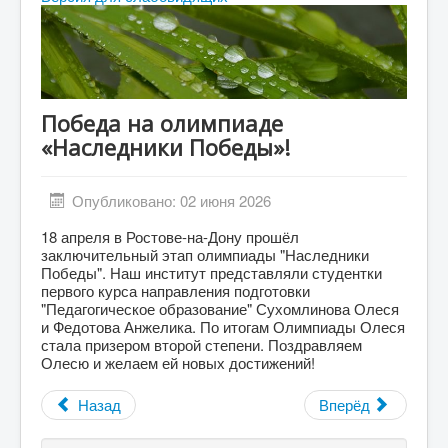
Абитуриенту
Студенту
ДПО
Победа на олимпиаде
Выпускнику
«Наследники Победы»!
Сотруднику
Противодействие терроризму и экстремизму
Опубликовано: 02 июня 2026
Инклюзивное образование
18 апреля в Ростове-на-Дону прошёл
заключительный этап олимпиады "Наследники
Blog
Победы". Наш институт представляли студентки
первого курса направления подготовки
About
"Педагогическое образование" Сухомлинова Олеся
и Федотова Анжелика. По итогам Олимпиады Олеся
Author Login
стала призером второй степени. Поздравляем
Олесю и желаем ей новых достижений!
Назад
Вперёд