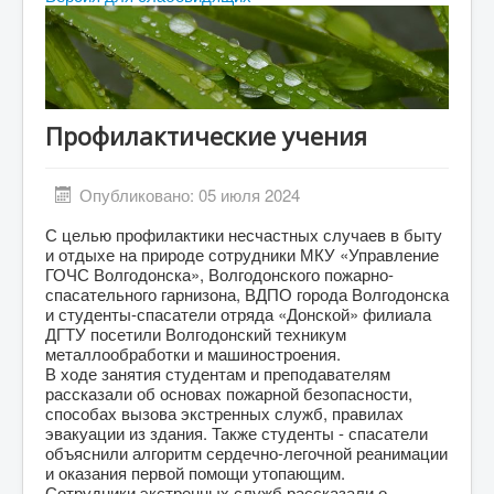
Абитуриенту
Студенту
ДПО
Профилактические учения
Выпускнику
Сотруднику
Опубликовано: 05 июля 2024
Противодействие терроризму и экстремизму
С целью профилактики несчастных случаев в быту
Инклюзивное образование
и отдыхе на природе сотрудники МКУ «Управление
ГОЧС Волгодонска», Волгодонского пожарно-
Blog
спасательного гарнизона, ВДПО города Волгодонска
и студенты-спасатели отряда «Донской» филиала
About
ДГТУ посетили Волгодонский техникум
металлообработки и машиностроения.
Author Login
В ходе занятия студентам и преподавателям
рассказали об основах пожарной безопасности,
способах вызова экстренных служб, правилах
эвакуации из здания. Также студенты - спасатели
объяснили алгоритм сердечно-легочной реанимации
и оказания первой помощи утопающим.
Сотрудники экстренных служб рассказали о