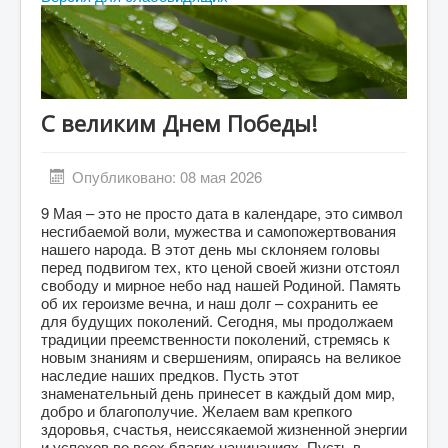
Абитуриенту
Студенту
ДПО
С великим Днем Победы!
Выпускнику
Сотруднику
Опубликовано: 08 мая 2026
Противодействие терроризму и экстремизму
9 Мая – это не просто дата в календаре, это символ
Инклюзивное образование
несгибаемой воли, мужества и самопожертвования
нашего народа. В этот день мы склоняем головы
Blog
перед подвигом тех, кто ценой своей жизни отстоял
свободу и мирное небо над нашей Родиной. Память
About
об их героизме вечна, и наш долг – сохранить ее
для будущих поколений. Сегодня, мы продолжаем
Author Login
традиции преемственности поколений, стремясь к
новым знаниям и свершениям, опираясь на великое
наследие наших предков. Пусть этот
знаменательный день принесет в каждый дом мир,
добро и благополучие. Желаем вам крепкого
здоровья, счастья, неиссякаемой жизненной энергии
и успехов во всех благих начинаниях. Пусть в