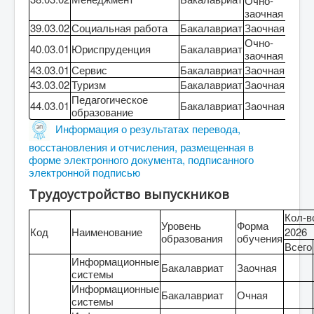
Очно-
0
заочная
39.03.02
Социальная работа
Бакалавриат
Заочная
0
Очно-
40.03.01
Юриспруденция
Бакалавриат
0
заочная
43.03.01
Сервис
Бакалавриат
Заочная
0
43.03.02
Туризм
Бакалавриат
Заочная
0
Педагогическое
44.03.01
Бакалавриат
Заочная
0
образование
Информация о результатах перевода,
восстановления и отчисления, размещенная в
форме электронного документа, подписанного
электронной подписью
Трудоустройство выпускников
Кол-в
Уровень
Форма
Код
Наименование
2026
образования
обучения
Всего
Информационные
Бакалавриат
Заочная
системы
Информационные
Бакалавриат
Очная
системы