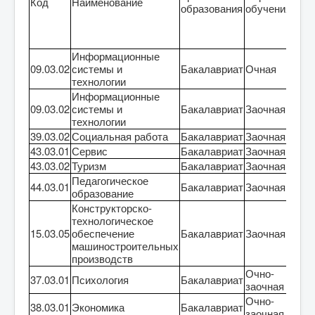
Код
Наименование
образования
обучения
асси
фед
бюд
Информационные
09.03.02
системы и
Бакалавриат
Очная
10
технологии
Информационные
09.03.02
системы и
Бакалавриат
Заочная
2
технологии
39.03.02
Социальная работа
Бакалавриат
Заочная
0
43.03.01
Сервис
Бакалавриат
Заочная
7
43.03.02
Туризм
Бакалавриат
Заочная
7
Педагогическое
44.03.01
Бакалавриат
Заочная
0
образование
Конструкторско-
технологическое
15.03.05
обеспечение
Бакалавриат
Заочная
5
машиностроительных
производств
Очно-
37.03.01
Психология
Бакалавриат
0
заочная
Очно-
38.03.01
Экономика
Бакалавриат
0
заочная