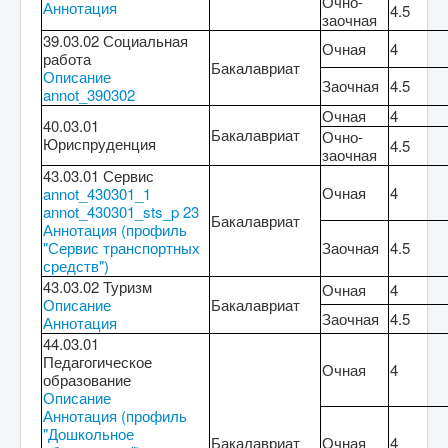
Очно-
Аннотация
4.5
заочная
39.03.02 Социальная
Очная
4
работа
Бакалавриат
Описание
Заочная
4.5
annot_390302
Очная
4
40.03.01
Бакалавриат
Очно-
Юриспруденция
4.5
заочная
43.03.01 Сервис
Очная
4
annot_430301_1
annot_430301_sts_p 23
Бакалавриат
Аннотация (профиль
"Сервис транспортных
Заочная
4.5
средств")
43.03.02 Туризм
Очная
4
Описание
Бакалавриат
Заочная
4.5
Аннотация
44.03.01
Педагогическое
Очная
4
образование
Описание
Аннотация (профиль
"Дошкольное
Бакалавриат
Очная
4