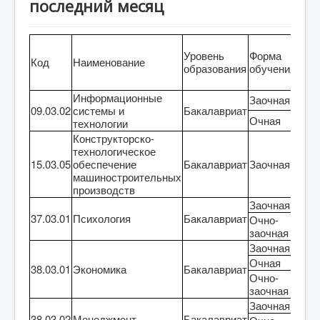
последний месяц
Рез
Уровень
Форма
в др
Код
Наименование
образования
обучения
обр
орга
Информационные
Заочная
0
09.03.02
системы и
Бакалавриат
Очная
0
технологии
Конструкторско-
технологическое
15.03.05
обеспечение
Бакалавриат
Заочная
0
машиностроительных
производств
Заочная
0
37.03.01
Психология
Бакалавриат
Очно-
0
заочная
Заочная
0
Очная
0
38.03.01
Экономика
Бакалавриат
Очно-
0
заочная
Заочная
0
38.03.02
Менеджмент
Бакалавриат