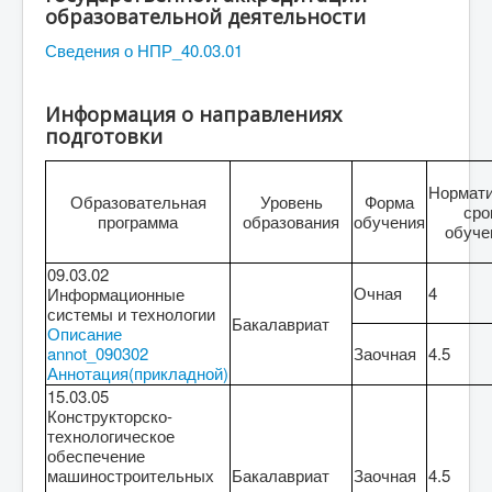
образовательной деятельности
Сведения о НПР_40.03.01
Информация о направлениях
подготовки
Нормат
Образовательная
Уровень
Форма
сро
программа
образования
обучения
обуче
09.03.02
Очная
4
Информационные
системы и технологии
Бакалавриат
Описание
annot_090302
Заочная
4.5
Аннотация(прикладной)
15.03.05
Конструкторско-
технологическое
обеспечение
машиностроительных
Бакалавриат
Заочная
4.5