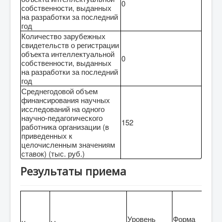
0
собственности, выданных
на разработки за последний
год
Количество зарубежных
свидетельств о регистрации
объекта интеллектуальной
0
собственности, выданных
на разработки за последний
год
Среднегодовой объем
финансирования научных
исследований на одного
научно-педагогического
152
работника организации (в
приведенных к
целочисленным значениям
ставок) (тыс. руб.)
Результаты приема
Рез
За с
Уровень
Форма
бюд