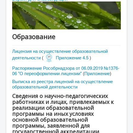
Абитуриенту
Студенту
ДПО
Образование
Выпускнику
Сотруднику
Лицензия на осуществление образовательной
Противодействие терроризму и экстремизму
деятельности
(
Приложение 4.5
)
Инклюзивное образование
Распоряжение Рособрнадзора от 06.09.2019 №1376-
06 "О переоформлении лицензии"
(
Приложение
)
Blog
Выписка из реестра лицензий на осуществление
образовательной деятельности
About
Сведения о научно-педагогических
Author Login
работниках и лицах, привлекаемых к
реализации образовательной
программы на иных условиях
основной образовательной
программы, заявленной для
государственной аккредитации