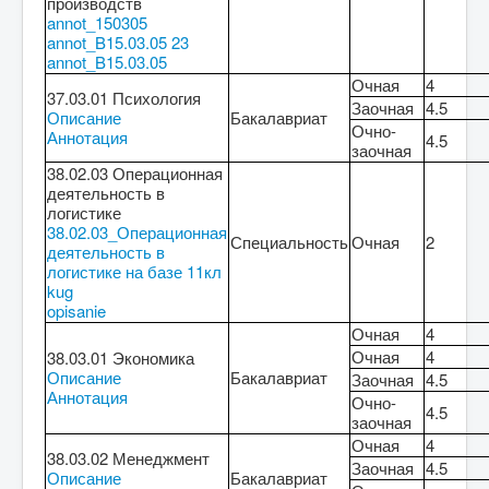
производств
annot_150305
annot_B15.03.05 23
annot_B15.03.05
Очная
4
37.03.01 Психология
Заочная
4.5
Описание
Бакалавриат
Очно-
Аннотация
4.5
заочная
38.02.03 Операционная
деятельность в
логистике
38.02.03_Операционная
Специальность
Очная
2
деятельность в
логистике на базе 11кл
kug
opisanie
Очная
4
Очная
4
38.03.01 Экономика
Описание
Бакалавриат
Заочная
4.5
Аннотация
Очно-
4.5
заочная
Очная
4
38.03.02 Менеджмент
Заочная
4.5
Описание
Бакалавриат