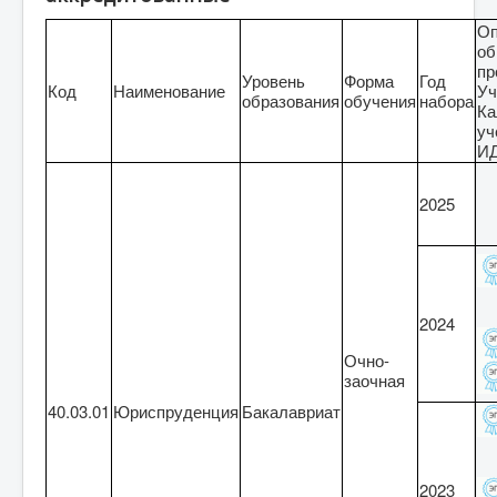
Оп
об
пр
Уровень
Форма
Год
Код
Наименование
Уч
образования
обучения
набора
Ка
уч
И
2025
2024
Очно-
заочная
40.03.01
Юриспруденция
Бакалавриат
2023