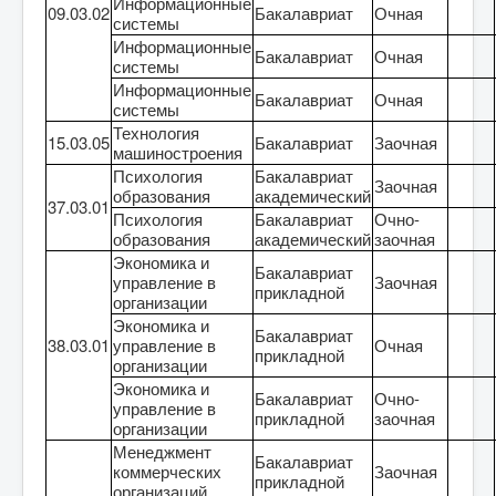
Информационные
09.03.02
Бакалавриат
Очная
системы
Информационные
Бакалавриат
Очная
системы
Информационные
Бакалавриат
Очная
системы
Технология
15.03.05
Бакалавриат
Заочная
машиностроения
Психология
Бакалавриат
Заочная
образования
академический
37.03.01
Психология
Бакалавриат
Очно-
образования
академический
заочная
Экономика и
Бакалавриат
управление в
Заочная
прикладной
организации
Экономика и
Бакалавриат
38.03.01
управление в
Очная
прикладной
организации
Экономика и
Бакалавриат
Очно-
управление в
прикладной
заочная
организации
Менеджмент
Бакалавриат
коммерческих
Заочная
прикладной
организаций